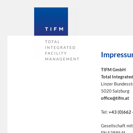
Impressu
TIFM GmbH
Total Integrate
Linzer Bundesst
5020 Salzburg
office@tifm.at
Tel:
+43 (0)662 
Gesellschaft mi
FN 538954f