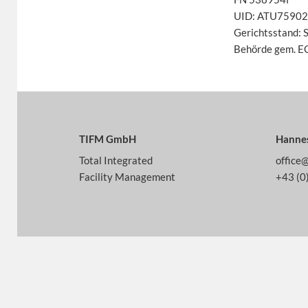
UID: ATU7590
Gerichtsstand: 
Behörde gem. EC
TIFM GmbH
Hannes
Total Integrated
office@
Facility Management
+43 (0