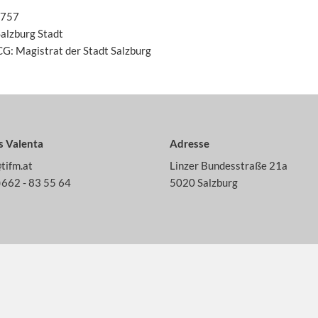
2757
Salzburg Stadt
G: Magistrat der Stadt Salzburg
 Valenta
Adresse
tifm.at
Linzer Bundesstraße 21a
)662 - 83 55 64
5020 Salzburg