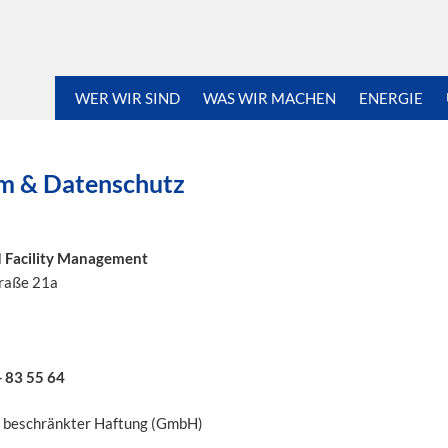
Navigation
WER WIR SIND
WAS WIR MACHEN
ENERGIE
überspringen
m & Datenschutz
d Facility Management
raße 21a
- 83 55 64
t beschränkter Haftung (GmbH)